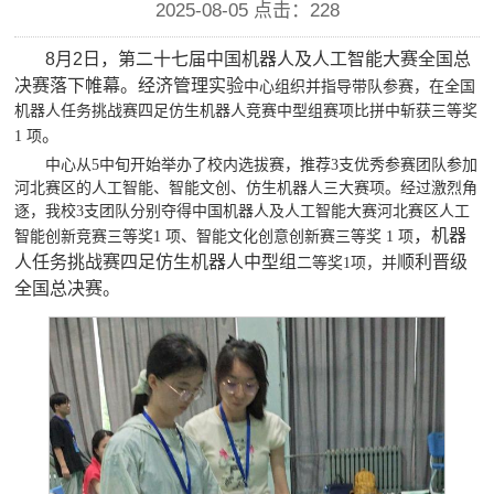
2025-08-05 点击：
228
8月2日
，第二十七届中国机器人及人工智能大赛全国总
决赛落下帷幕
。
经济管理实验
中心组织并指导带队参赛，在全国
机器人任务挑战赛四足仿生机器人竞赛中型组赛项比拼中斩获三等奖
。
1 项
中心从
5中旬开始举办了校内选拔赛，推荐3支优秀参赛团队参加
河北赛区的人工智能、智能文创、仿生机器人三大赛项。经过激烈角
逐，我校3支团队分别
夺得中国机器人及人工智能大赛河北赛区人工
，
机器
智能创新竞赛三等奖
1 项、智能文化创意创新赛三等奖 1 项
人任务挑战赛四足仿生机器人中型组
顺利晋级
二等奖
1项，并
全国总决赛。