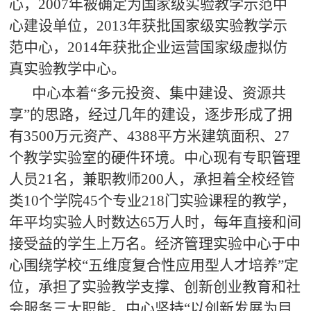
心，2007年被确定为国家级实验教学示范中
心建设单位，2013年获批国家级实验教学示
范中心，2014年获批企业运营国家级虚拟仿
真实验教学中心。
中心本着
“
多元投资、集中建设、资源共
享
”
的思路，经过几年的建设，逐步形成了拥
有
3500
万元资产、
4388
平方米建筑面积、
27
个教学实验室的硬件环境。中心现有专职管理
人员
21
名
，兼职教师
200
人，承担着全校经管
类
10
个学院
45
个专业
218
门实验课程的教学，
年平均实验人时数达
65
万人时，每年直接和间
接受益的学生上万名。经济管理实验中心于中
心围绕学校
“
五维度复合性应用型人才培养
”
定
位，承担了实验教学支撑、创新创业教育和社
会服务三大职能。中心坚持
“
以创新发展为目