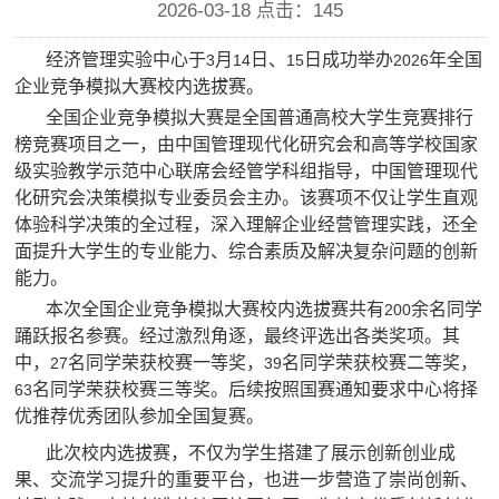
2026-03-18 点击：
145
经济管理实验中心于
月
日、
日成功举办
年全国
3
14
15
2026
企业竞争模拟大赛校内选拔赛。
全国企业竞争模拟大赛是全国普通高校大学生竞赛排行
榜竞赛项目之一，由中国管理现代化研究会和高等学校国家
级实验教学示范中心联席会经管学科组指导，中国管理现代
化研究会决策模拟专业委员会主办。该赛项不仅让学生直观
体验科学决策的全过程，深入理解企业经营管理实践，还全
面提升大学生的专业能力、综合素质及解决复杂问题的创新
能力。
本次全国企业竞争模拟大赛校内选拔赛共有
余名同学
200
踊跃报名参赛。经过激烈角逐，最终评选出各类奖项。其
中，
名同学荣获校赛一等奖，
名同学荣获校赛二等奖，
27
39
名同学荣获校赛三等奖。后续按照国赛通知要求中心将择
63
优推荐优秀团队参加全国复赛。
此次校内选拔赛，不仅为学生搭建了展示创新创业成
果、交流学习提升的重要平台，也进一步营造了崇尚创新、