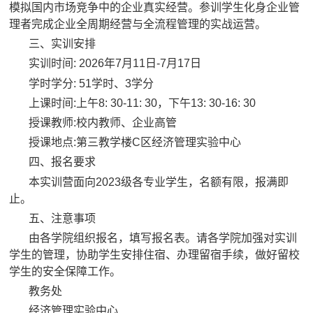
模拟国内市场竞争中的企业真实经营。参训学生化身企业管
理者完成企业全周期经营与全流程管理的实战运营。
三、实训安排
实训时间
: 2026
年
7
月
11
日
-7
月
17
日
学时学分
: 51
学时、
3
学分
上课时间
:
上午
8: 30-11: 30
，下午
13: 30-16: 30
授课教师
:
校内教师、企业高管
授课地点
:
第三教学楼
C
区经济管理实验中心
四、报名要求
本实训营面向
2023
级各专业学生，名额有限，报满即
止。
五、注意事项
由各学院组织报名，填写报名表
。
请各学院加强对实训
学生的管理，协助学生安排住宿、办理留宿手续，做好留校
学生的安全保障工作。
教务处
经济管理实验中心